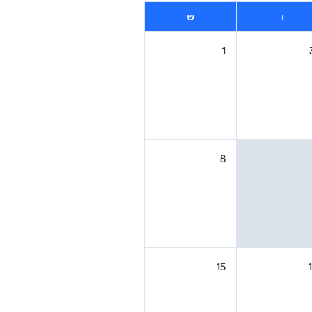
ו
ש
1
8
15