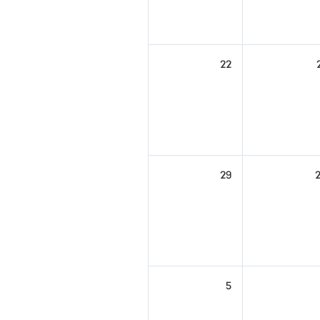
22
29
5